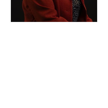
Designet af
Elegant Themes
| Støttet af
WordPress