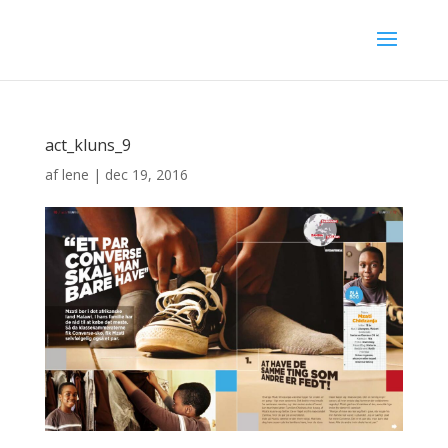
act_kluns_9
af
lene
|
dec 19, 2016