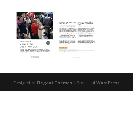
Designet af
Elegant Themes
| Støttet af
WordPress