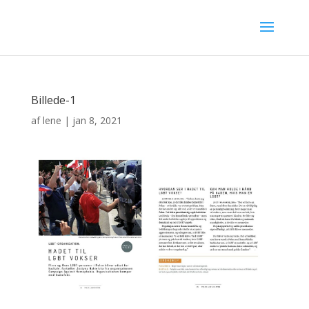
Billede-1
af
lene
|
jan 8, 2021