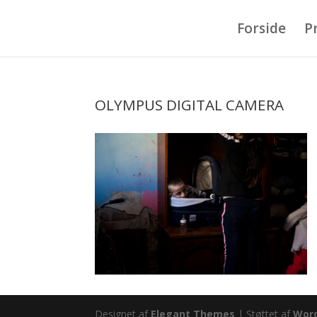
Forside
P
OLYMPUS DIGITAL CAMERA
Designet af
Elegant Themes
| Støttet af
Wor