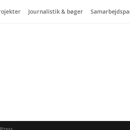
rojekter
Journalistik & bøger
Samarbejdspa
dPress