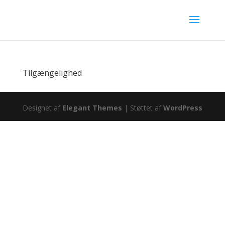
Tilgængelighed
Designet af
Elegant Themes
| Støttet af
WordPress